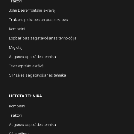
Traktori
John Deere frontālie iekrāvēji
Traktoru piekabes un puspiekabes
Kombaini
Lopbarības sagatavošanas tehnoloģija
Miglotāji
Augsnes apstrādes tehnika
Teleskopiskie iekrāvēji
SIP zāles sagatavošanas tehnika
LIETOTA TEHNIKA
Kombaini
Traktori
Augsnes asptrādes tehnika
Sējmašīnas