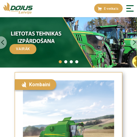
E-veikals
VAIRĀK
Kombaini