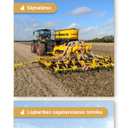
Sējmašīnas
Lopbarības sagatavošanas tehnika