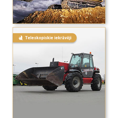
pirkumam.
Teleskopiskie iekrāvēji
Es piekrītu saņemt tiešā mārketinga paziņojumus no
SIA DOJUS Latvija uz norādīto e-pasta adresi
Privātuma politika:
Privātuma noteikumi | Dojuslatvija.lv
IEGRIEZT RATU