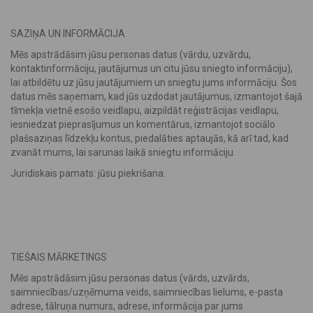
SAZIŅA UN INFORMĀCIJA
Mēs apstrādāsim jūsu personas datus (vārdu, uzvārdu,
kontaktinformāciju, jautājumus un citu jūsu sniegto informāciju),
lai atbildētu uz jūsu jautājumiem un sniegtu jums informāciju. Šos
datus mēs saņemam, kad jūs uzdodat jautājumus, izmantojot šajā
tīmekļa vietnē esošo veidlapu, aizpildāt reģistrācijas veidlapu,
iesniedzat pieprasījumus un komentārus, izmantojot sociālo
plašsaziņas līdzekļu kontus, piedalāties aptaujās, kā arī tad, kad
zvanāt mums, lai sarunas laikā sniegtu informāciju.
Juridiskais pamats: jūsu piekrišana.
TIEŠAIS MĀRKETINGS
Mēs apstrādāsim jūsu personas datus (vārds, uzvārds,
saimniecības/uzņēmuma veids, saimniecības lielums, e-pasta
adrese, tālruņa numurs, adrese, informācija par jums