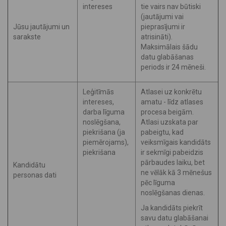
intereses
tie vairs nav būtiski
(jautājumi vai
Jūsu jautājumi un
pieprasījumi ir
sarakste
atrisināti).
Maksimālais šādu
datu glabāšanas
periods ir 24 mēneši.
Leģitīmās
Atlasei uz konkrētu
intereses,
amatu - līdz atlases
darba līguma
procesa beigām.
noslēgšana,
Atlasi uzskata par
piekrišana (ja
pabeigtu, kad
piemērojams),
veiksmīgais kandidāts
piekrišana
ir sekmīgi pabeidzis
pārbaudes laiku, bet
Kandidātu
ne vēlāk kā 3 mēnešus
personas dati
pēc līguma
noslēgšanas dienas.
Ja kandidāts piekrīt
savu datu glabāšanai