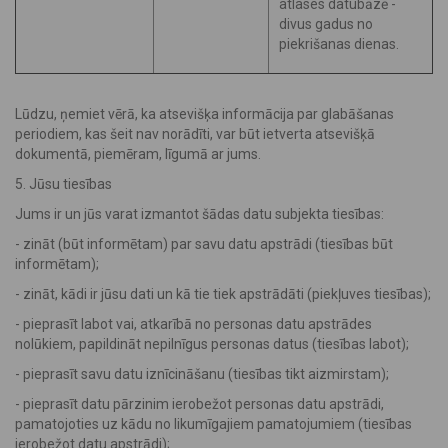
atlases datubāzē -
divus gadus no
piekrišanas dienas.
Lūdzu, ņemiet vērā, ka atsevišķa informācija par glabāšanas
periodiem, kas šeit nav norādīti, var būt ietverta atsevišķā
dokumentā, piemēram, līgumā ar jums.
5. Jūsu tiesības
Jums ir un jūs varat izmantot šādas datu subjekta tiesības:
- zināt (būt informētam) par savu datu apstrādi (tiesības būt
informētam);
- zināt, kādi ir jūsu dati un kā tie tiek apstrādāti (piekļuves tiesības);
- pieprasīt labot vai, atkarībā no personas datu apstrādes
nolūkiem, papildināt nepilnīgus personas datus (tiesības labot);
- pieprasīt savu datu iznīcināšanu (tiesības tikt aizmirstam);
- pieprasīt datu pārzinim ierobežot personas datu apstrādi,
pamatojoties uz kādu no likumīgajiem pamatojumiem (tiesības
ierobežot datu apstrādi);