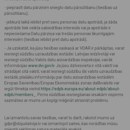
- pieprasīt datu pārzinim sniegto datu pārsūtīšanu (tiesības uz
pārsūtīšanu);
- jebkurā laikā iebilst pret savu personas datu apstrādi, ja šāda
apstrāde tiek veikta sabiedrības interesēs vai ja apstrāde ir
nepieciešama Datu pārziņa vai trešās personas likumīgajām
interesēm (tiesības iebilst pret datu apstrādi);
- Ja uzskatāt, ka jūsu tiesības saskaņā ar VDAR ir pārkāptas, varat
iesniegt sūdzību uzraudzības iestādei. Latvijas iedzīvotāji var
iesniegt sūdzību Valsts datu aizsardzības inspekcijai, vairāk
informācijas
www.dvi.gov.lv
. Ja jūsu dzīvesvieta ir citā valstī vai
strādājat citā valstī, varat iesniegt sūdzību šīs valsts uzraudzības
iestādē; plašāku informāciju par datu aizsardzības iestādēm
Eiropas Savienības/Eiropas Ekonomiskās zonas dalībvalstīs var
iegūt tīmekļa vietnē
https://edpb.europa.eu/about-edpb/about-
edpb/members_
. Pirms sūdzības iesniegšanas iesakām vispirms
sazināties ar mums un kopīgi mēģināt atrisināt problēmu.
Lai izmantotu savas tiesības, varat to darīt, rakstot mums uz
gdpr@dojuslatvija.lv
vai izmantojot saites, kas norādītas mūsu
sniegtā reklāmas satura materiāla apakšā.