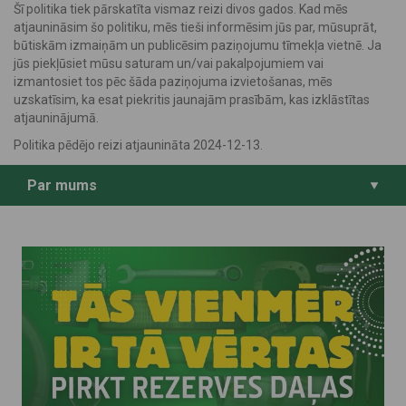
Šī politika tiek pārskatīta vismaz reizi divos gados. Kad mēs
atjaunināsim šo politiku, mēs tieši informēsim jūs par, mūsuprāt,
būtiskām izmaiņām un publicēsim paziņojumu tīmekļa vietnē. Ja
jūs piekļūsiet mūsu saturam un/vai pakalpojumiem vai
izmantosiet tos pēc šāda paziņojuma izvietošanas, mēs
uzskatīsim, ka esat piekritis jaunajām prasībām, kas izklāstītas
atjauninājumā.
Politika pēdējo reizi atjaunināta 2024-12-13.
Par mums