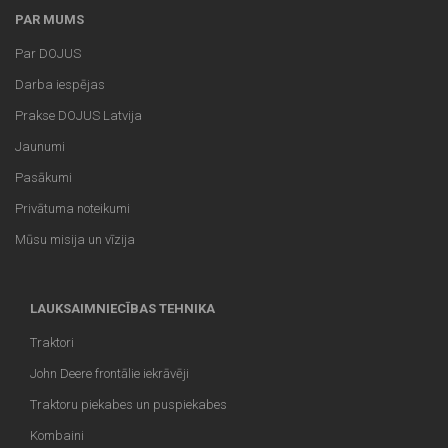
PAR MUMS
Par DOJUS
Darba iespējas
Prakse DOJUS Latvija
Jaunumi
Pasākumi
Privātuma noteikumi
Mūsu misija un vīzija
LAUKSAIMNIECĪBAS TEHNIKA
Traktori
John Deere frontālie iekrāvēji
Traktoru piekabes un puspiekabes
Kombaini