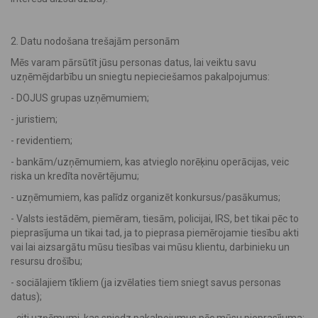
2. Datu nodošana trešajām personām
Mēs varam pārsūtīt jūsu personas datus, lai veiktu savu
uzņēmējdarbību un sniegtu nepieciešamos pakalpojumus:
- DOJUS grupas uzņēmumiem;
- juristiem;
- revidentiem;
- bankām/uzņēmumiem, kas atvieglo norēķinu operācijas, veic
riska un kredīta novērtējumu;
- uzņēmumiem, kas palīdz organizēt konkursus/pasākumus;
- Valsts iestādēm, piemēram, tiesām, policijai, IRS, bet tikai pēc to
pieprasījuma un tikai tad, ja to pieprasa piemērojamie tiesību akti
vai lai aizsargātu mūsu tiesības vai mūsu klientu, darbinieku un
resursu drošību;
- sociālajiem tīkliem (ja izvēlaties tiem sniegt savus personas
datus);