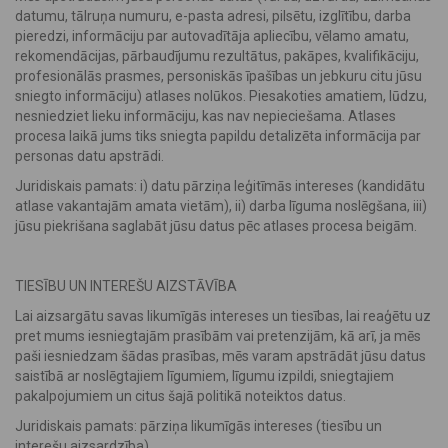
datumu, tālruņa numuru, e-pasta adresi, pilsētu, izglītību, darba
pieredzi, informāciju par autovadītāja apliecību, vēlamo amatu,
rekomendācijas, pārbaudījumu rezultātus, pakāpes, kvalifikāciju,
profesionālās prasmes, personiskās īpašības un jebkuru citu jūsu
sniegto informāciju) atlases nolūkos. Piesakoties amatiem, lūdzu,
nesniedziet lieku informāciju, kas nav nepieciešama. Atlases
procesa laikā jums tiks sniegta papildu detalizēta informācija par
personas datu apstrādi.
Juridiskais pamats: i) datu pārziņa leģitīmās intereses (kandidātu
atlase vakantajām amata vietām), ii) darba līguma noslēgšana, iii)
jūsu piekrišana saglabāt jūsu datus pēc atlases procesa beigām.
TIESĪBU UN INTEREŠU AIZSTĀVĪBA
Lai aizsargātu savas likumīgās intereses un tiesības, lai reaģētu uz
pret mums iesniegtajām prasībām vai pretenzijām, kā arī, ja mēs
paši iesniedzam šādas prasības, mēs varam apstrādāt jūsu datus
saistībā ar noslēgtajiem līgumiem, līgumu izpildi, sniegtajiem
pakalpojumiem un citus šajā politikā noteiktos datus.
Juridiskais pamats: pārziņa likumīgās intereses (tiesību un
interešu aizsardzība).