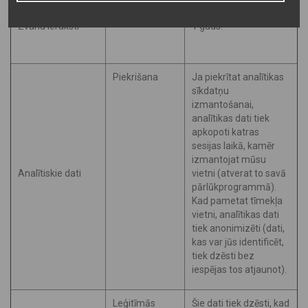
Leģitīmās
intereses
Zvanu ieraksti
1 gads.
Piekrišana
Ja piekrītat analītikas
sīkdatņu
izmantošanai,
analītikas dati tiek
apkopoti katras
sesijas laikā, kamēr
izmantojat mūsu
Analītiskie dati
vietni (atverat to savā
pārlūkprogrammā).
Kad pametat tīmekļa
vietni, analītikas dati
tiek anonimizēti (dati,
kas var jūs identificēt,
tiek dzēsti bez
iespējas tos atjaunot).
Leģitīmās
Šie dati tiek dzēsti, kad