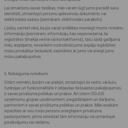
Lai izmantotu savas tiesības, mēs varam lūgt jums pierādīt savu
identitāti, izmantojot personu apliecinošu dokumentu vai
elektronisko saziņu (piemēram, elektronisko parakstu).
Lūdzu, ņemiet vērā, ka jūs varat izvēlēties nesniegt mums noteiktu
informāciju (piemēram, informāciju, kas nepieciešama, lai
reģistrētos tīmekļa vietnē vai kontaktformā), taču šādā gadījumā
mēs, iespējams, nevarēsim nodrošināt jums iespēju iegādāties
mūsu produktus tiešsaistē, sazināties ar jums vai sniegt jums
mūsu pakalpojumus.
6. Nobeiguma noteikumi
Citām vietnēm, kurām var piekļūt, izmantojot šo vietni, vai kuru
funkcijas un funkcionalitāte ir iekļautas tiešsaistes pakalpojumos,
ir savas privātuma politikas un prakse. Arī citiem DOJUS
uzņēmumu grupas uzņēmumiem, piegādātājiem un darījumu
partneriem ir savas privātuma politikas un prakse. Mēs iesakām
iepazīties ar visu trešo personu sniegtajiem privātuma
paziņojumiem, pirms sniedzat tām informāciju vai izmantojat
piedāvājumu vai reklāmu.