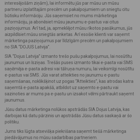
interesējošām ziņām), lai informētu jūs par mūsu un mūsu
partneru izplatītajām precēm un pakalpojumiem un sniegtu citu
būtisku informāciju. Jūs saņemsiet no mums mārketinga
informāciju, ja abonēsiet mūsu jaunumu e-pastus vai citus
paziņojumus. Arī tad, ja, apmeklējot mūsu rīkotos pasākumus, jūs
aizpildīsiet mūsu sniegtās anketas. Arī esošie klienti var saņemt
mārketinga paziņojumus par līdzīgām precēm un pakalpojumiem
no SIA “DOJUS Latvija”.
SIA “Dojus Latvija” izmanto trešo pušu pakalpojumus, lai nosūtītu
jaunumus un īsziņas. Trešās puses izmanto tikai e-pasta vai SMS
saņēmēja e-pasta adresi vai tālruņa numuru, lai veiksmīgi nosūtītu
e-pastus vai SMS. Jūs varat atteikties no jaunumu e-pastu
saņemšanas, noklikšķinot uz pogas “Atteikties”, kas atrodas katra
saņemtā e-pasta apakšā, atbildot uz saņemto e-pastu vai
sazinoties ar mums pa e-pastu un izsakot vēlmi pārtraukt saņemt
jaunumus.
Jūsu datus mārketinga nolūkos apstrādās SIA Dojus Latvija, kas
darbojas kā datu pārzinis un apstrādās Jūsu datus saskaņā ar šo
politiku.
Jums tiks lūgta atsevišķa piekrišana saņemt tiešā mārketinga
piedāvājumus no mūsu sadarbības partneriem.