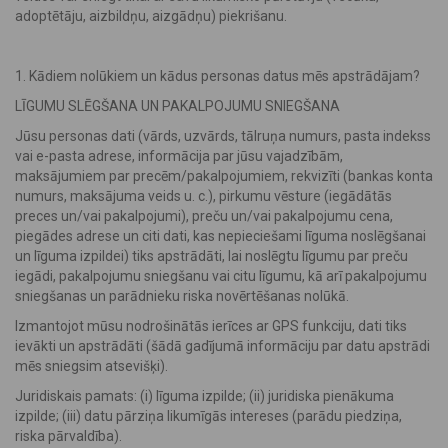
adoptētāju, aizbildņu, aizgādņu) piekrišanu.
1. Kādiem nolūkiem un kādus personas datus mēs apstrādājam?
LĪGUMU SLĒGŠANA UN PAKALPOJUMU SNIEGŠANA
Jūsu personas dati (vārds, uzvārds, tālruņa numurs, pasta indekss
vai e-pasta adrese, informācija par jūsu vajadzībām,
maksājumiem par precēm/pakalpojumiem, rekvizīti (bankas konta
numurs, maksājuma veids u. c.), pirkumu vēsture (iegādātās
preces un/vai pakalpojumi), preču un/vai pakalpojumu cena,
piegādes adrese un citi dati, kas nepieciešami līguma noslēgšanai
un līguma izpildei) tiks apstrādāti, lai noslēgtu līgumu par preču
iegādi, pakalpojumu sniegšanu vai citu līgumu, kā arī pakalpojumu
sniegšanas un parādnieku riska novērtēšanas nolūkā.
Izmantojot mūsu nodrošinātās ierīces ar GPS funkciju, dati tiks
ievākti un apstrādāti (šādā gadījumā informāciju par datu apstrādi
mēs sniegsim atsevišķi).
Juridiskais pamats: (i) līguma izpilde; (ii) juridiska pienākuma
izpilde; (iii) datu pārziņa likumīgās intereses (parādu piedziņa,
riska pārvaldība).