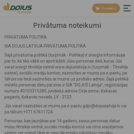
E-veikals
Privātuma noteikumi
PRIVĀTUMA POLITIKA
SIA DOJUS LATVIJA PRIVĀTUMA POLITIKA
Šajā privātuma politikā (turpmāk - Politika) ir sniegta informācija
par to, kā tiks vākti un apstrādāti Jūsu personas dati, kurus Jūs
varat sniegt tīmekļa vietnē www.dojuslatvija.lv (turpmāk - Tīmekļa
vietne), sociālo mediju kontos, sazinoties ar mums pa e-pastu, pa
tālruni vai tieši sazinoties ar mums uz juridisko adresi. Šajā politikā
minēto personas datu pārzinis ir SIA “DOJUS Latvija”, reģistrācijas
numurs 40103315280, juridiskā adrese Ceļa zeme, Ķekavas
pagasts, Ķekavas novads, LV - 2123.
Jūs varat sazināties ar mums pa e-pastu
gdpr@dojuslatvija.lv
vai
pa tālruni +371 67611724.
Personas, kas jaunākas par 14 gadiem, savus personas datus
mūsu tīmekļa vietnē, sociālo mediju kontos vai citos iespējamos
veidos var sniegt tikai ar savu likumisko pārstāvju (vecāku,