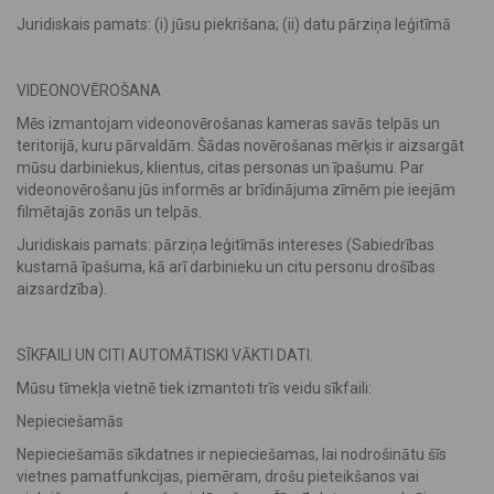
Juridiskais pamats: (i) jūsu piekrišana; (ii) datu pārziņa leģitīmā
VIDEONOVĒROŠANA
Mēs izmantojam videonovērošanas kameras savās telpās un
teritorijā, kuru pārvaldām. Šādas novērošanas mērķis ir aizsargāt
mūsu darbiniekus, klientus, citas personas un īpašumu. Par
videonovērošanu jūs informēs ar brīdinājuma zīmēm pie ieejām
filmētajās zonās un telpās.
Juridiskais pamats: pārziņa leģitīmās intereses (Sabiedrības
kustamā īpašuma, kā arī darbinieku un citu personu drošības
aizsardzība).
SĪKFAILI UN CITI AUTOMĀTISKI VĀKTI DATI.
Mūsu tīmekļa vietnē tiek izmantoti trīs veidu sīkfaili:
Nepieciešamās
Nepieciešamās sīkdatnes ir nepieciešamas, lai nodrošinātu šīs
vietnes pamatfunkcijas, piemēram, drošu pieteikšanos vai