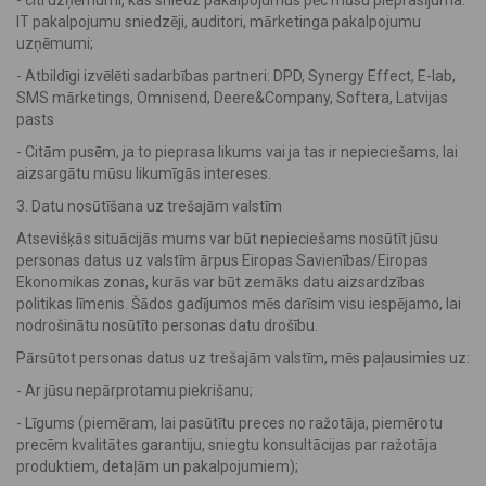
- citi uzņēmumi, kas sniedz pakalpojumus pēc mūsu pieprasījuma:
IT pakalpojumu sniedzēji, auditori, mārketinga pakalpojumu
uzņēmumi;
- Atbildīgi izvēlēti sadarbības partneri: DPD, Synergy Effect, E-lab,
SMS mārketings, Omnisend, Deere&Company, Softera, Latvijas
pasts
- Citām pusēm, ja to pieprasa likums vai ja tas ir nepieciešams, lai
aizsargātu mūsu likumīgās intereses.
3. Datu nosūtīšana uz trešajām valstīm
Atsevišķās situācijās mums var būt nepieciešams nosūtīt jūsu
personas datus uz valstīm ārpus Eiropas Savienības/Eiropas
Ekonomikas zonas, kurās var būt zemāks datu aizsardzības
politikas līmenis. Šādos gadījumos mēs darīsim visu iespējamo, lai
nodrošinātu nosūtīto personas datu drošību.
Pārsūtot personas datus uz trešajām valstīm, mēs paļausimies uz:
- Ar jūsu nepārprotamu piekrišanu;
- Līgums (piemēram, lai pasūtītu preces no ražotāja, piemērotu
precēm kvalitātes garantiju, sniegtu konsultācijas par ražotāja
produktiem, detaļām un pakalpojumiem);