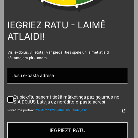
piekrišana nav dota)
tikai līdzīgu preču un
pakalpojumu
IEGRIEZ RATU - LAIMĒ
mārketingam, kamēr
klientam ir vismaz
Mārketingam
ATLAIDI!
viens spēkā esošs
izmantotie
līgums ar Datu pārzini
personas dati
un viņš nav iebildis
Visi e-dojus.lv lietotāji var piedalīties spēlē un laimēt atlaidi
pret šādu mārketingu.
nākamajam pirkumam.
Leģitīmās intereses:
līguma darbības laikā,
ja vien līguma
parakstīšanas laikā
netiek saņemts
iebildums vai līdz
Es piekrītu saņemt tiešā mārketinga paziņojumus no
brīdim, kad tiek
SIA DOJUS Latvija uz norādīto e-pasta adresi
iesniegts iebildums.
Privātuma politika:
Privātuma noteikumi | Dojuslatvija.lv
Videonovērošanas
Leģitīmās
30 dienas.
materiāli
intereses
IEGRIEZT RATU