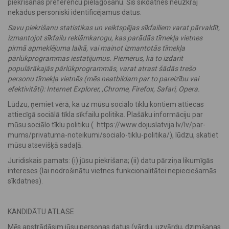
piekrišanas preferenču pielāgošanu. Šīs sīkdatnes neuzkrāj
nekādus personiski identificējamus datus.
Savu piekrišanu statistikas un veiktspējas sīkfailiem varat pārvaldīt,
izmantojot sīkfailu reklāmkarogu, kas parādās tīmekļa vietnes
pirmā apmeklējuma laikā, vai mainot izmantotās tīmekļa
pārlūkprogrammas iestatījumus. Piemērus, kā to izdarīt
populārākajās pārlūkprogrammās, varat atrast šādās trešo
personu tīmekļa vietnēs (mēs neatbildam par to pareizību vai
efektivitāti): Internet Explorer, ,Chrome, Firefox, Safari, Opera.
Lūdzu, ņemiet vērā, ka uz mūsu sociālo tīklu kontiem attiecas
attiecīgā sociālā tīkla sīkfailu politika. Plašāku informāciju par
mūsu sociālo tīklu politiku ( https://www.dojuslatvija.lv/lv/par-
mums/privatuma-noteikumi/socialo-tiklu-politika/), lūdzu, skatiet
mūsu atsevišķā sadaļā.
Juridiskais pamats: (i) jūsu piekrišana; (ii) datu pārziņa likumīgās
intereses (lai nodrošinātu vietnes funkcionalitātei nepieciešamās
sīkdatnes).
KANDIDĀTU ATLASE
Mēs apstrādāsim jūsu personas datus (vārdu, uzvārdu, dzimšanas