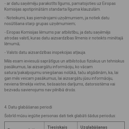
- ar datu saņēmēju parakstīts līgums, pamatojoties uz Eiropas
Komisijas apstiprinātām standarta līguma klauzulām.
- Noteikumi, kas piemērojami uzņēmumiem, ja notiek datu
nosūtīšana starp grupas uzņēmumiem;
- Eiropas Komisijas lēmums par atbilstību, ja datu saņēmējs
atrodas valstī, kuras datu aizsardzības līmenis ir noteikts minētajā
lēmumā;
- Valsts datu aizsardzības inspekcijas atļauja.
Mēs esam ieviesuši saprātīgus un atbilstošus fiziskus un tehniskus
pasākumus, lai aizsargātu informāciju, ko vācam
satura/pakalpojumu sniegšanas nolūkā, taču atgādinām, ka, lai
gan mēs veicam pasākumus, lai aizsargātu jūsu informāciju,
neviena tīmekļa vietne, tiešsaistes darījums, datorsistēma vai
bezvadu savienojums nav pilnībā drošs.
4. Datu glabāšanas periodi
Šobrīd mūsu iegūtie personas dati tiek glabāti šādus periodus:
Tiesiskais
Uzglabāšanas