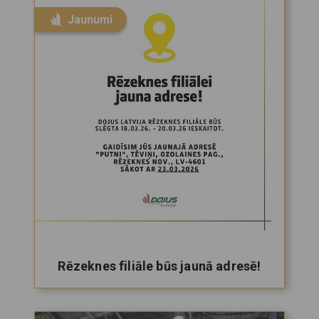
Jaunumi
Rēzeknes filiāle būs jaunā adresē!