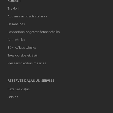
Kombaini
Traktori
Augsnes asptrādes tehnika
Sējmašīnas
Lopbarības sagatavošanas tehnika
Cita tehnika
Būvniecības tehnika
Teleskopiskie iekrāvēji
Mežsaimniecības mašīnas
REZERVES DAĻAS UN SERVISS
Rezerves daļas
Serviss