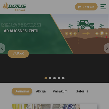
E-veikals
VAIRĀK
Jaunumi
Akcija
Pasākumi
Galerija