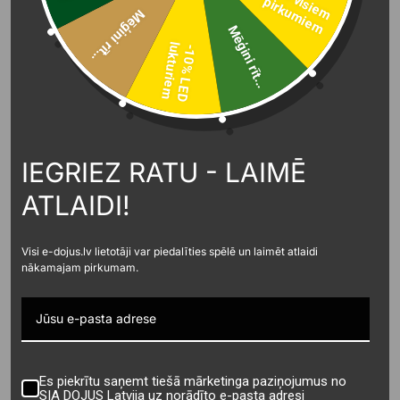
-
5
%
v
is
ie
m
ir
k
u
m
ie
p
m
Mēģini rīt...
Uzzini vairāk
Mēģini rīt...
l
m
-
1
0
%
L
E
D
u
k
t
u
r
i
e
IEGRIEZ RATU - LAIMĒ
ATLAIDI!
Visi e-dojus.lv lietotāji var piedalīties spēlē un laimēt atlaidi
nākamajam pirkumam.
Es piekrītu saņemt tiešā mārketinga paziņojumus no
SIA DOJUS Latvija uz norādīto e-pasta adresi